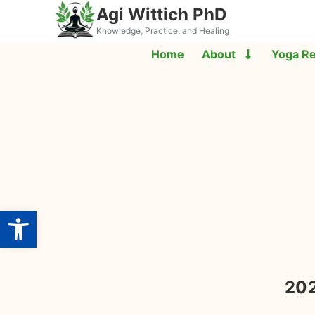
Agi Wittich PhD
Knowledge, Practice, and Healing
Home
About
Yoga R
Open toolbar