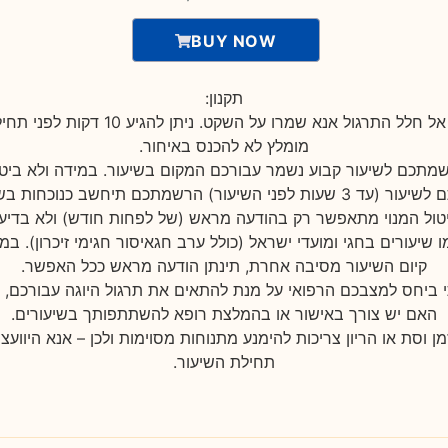
BUY NOW
תקנון:
* בהגיעכם אל חלל התרגול אנא שמרו על השקט. ניתן
מומלץ לא להכנס באיחור.
מתכם לשיעור קבוע נשמר עבורכם המקום בשיעור. במידה ולא בי
 שעות לפני השיעור) הרשמתכם תיחשב כנוכחות בשיעור.
טול המנוי מתאפשר רק בהודעה מראש (של לפחות חודש) ולא בדיע
ו שיעורים בחגי ומועדי ישראל (כולל ערב חגאיסור חגימי זיכרון). ב
קיום השיעור מסיבה אחרת, תינתן הודעה מראש ככל האפשר.
י ביחס למצבכם הרפואי על מנת להתאים את תרגול היוגה עבורכם, ו
האם יש צורך באישור או בהמלצת רופא להשתתפותך בשיעורים.
ן וסת או הריון צריכות להימנע מתנוחות מסוימות ולכן – אנא היוועצי
תחילת השיעור.