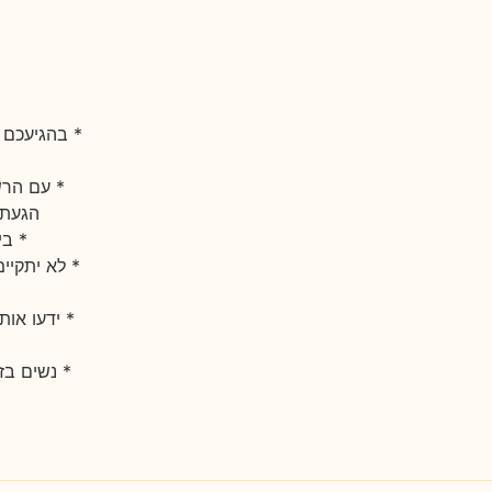
* עם הרש
הגעתם לשיעור (עד 3
* בי
* לא יתקיימ
* ידעו אות
* נשים בזמ