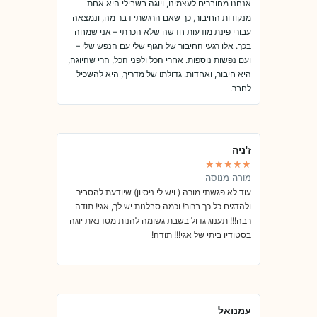
אנחנו מחוברים לעצמינו, ויוגה בשבילי היא אחת
מנקודות החיבור, כך שאם הרגשתי דבר מה, ונמצאה
עבורי פינת מודעות חדשה שלא הכרתי – אני שמחה
בכך. אלו רגעי החיבור של הגוף שלי עם הנפש שלי –
ועם נפשות נוספות. אחרי הכל ולפני הכל, הרי שהיוגה,
היא חיבור, ואחדות. גדולתו של מדריך, היא להשכיל
לחבר.
ז'ניה
אלה
★
★
★
★
★
★
★
★
★
★
מורה מנוסה
שיפור פיזי ות
עוד לא פגשתי מורה ( ויש לי ניסיון) שיודעת להסביר
שיעורים מצוינ
ולהדגים כל כך ברור! וכמה סבלנות יש לך, אגי! תודה
בהרבה מובנים.
רבה!!! תענוג גדול בשבת גשומה להנות מסדנאת יוגה
משפיל על חיי 
בסטודיו ביתי של אגי!!! תודה!
אחד מבחינת קש
עמנואל
צ'