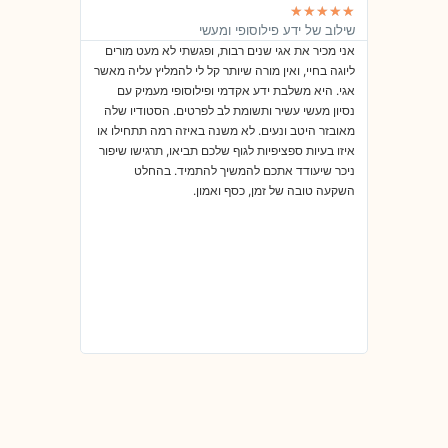
★
★
★
★
★
★
★
★
★
★
שילוב של ידע פילוסופי ומעשי
שיקום מתאונ
אני מכיר את אגי שנים רבות, ופגשתי לא מעט מורים
לפני מספר שני
ליוגה בחיי, ואין מורה שיותר קל לי להמליץ עליה מאשר
וגפיים תחתונו
אגי. היא משלבת ידע אקדמי ופילוסופי מעמיק עם
פזיוטרפיה ואי
נסיון מעשי עשיר ותשומת לב לפרטים. הסטודיו שלה
מוגבלות בתנוע
מאובזר היטב ונעים. לא משנה באיזה רמה תתחילו או
,מורה מסורה ע
איזו בעיות ספציפיות לגוף שלכם תביאו, תרגישו שיפור
ובהירה התחלת
ניכר שיעודד אתכם להמשיך להתמיד. בהחלט
התחברתי לשי
השקעה טובה של זמן, כסף ואמון.
כאשר העדינות
השיעור. למדתי
מדברות בעד ע
שהייתי נזקק ל
השיפור בתנועו
מתחזק ומתגמש
ומודעות חדשה
בצפייה לשיעו