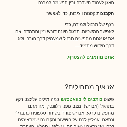
האגן לעמוד השדרה ובין הנשימה למבנה.
הקבוצות
קטנות ויציבות
, כדי לאפשר
רצף
של תרגול ולמידה, כדי
.
לאפשר
המשכיות
תרגול היוגה דורש זמן והתמדה.
אם
את או אתה מחפשים תרגול שמעמיק דרך חזרה, ולא
—
דרך חידוש מתמיד
.
אתם מוזמנים להצטרף
אז איך מתחילים?
פשוט
כותבים לי בוואטסאפ
כמה מילים עליכם: רקע
בתרגול (אם יש), מצב גופני רלוונטי, ומה אתם
מחפשים כרגע. אם יש צורך בשיחה טלפונית כתבו לי
ונתאם. אמליץ לכם על השיעור והקבוצה שמתאימים
לכם. ואז נתאם שיעור ניסיון שלפניו תמלאו הצהרת