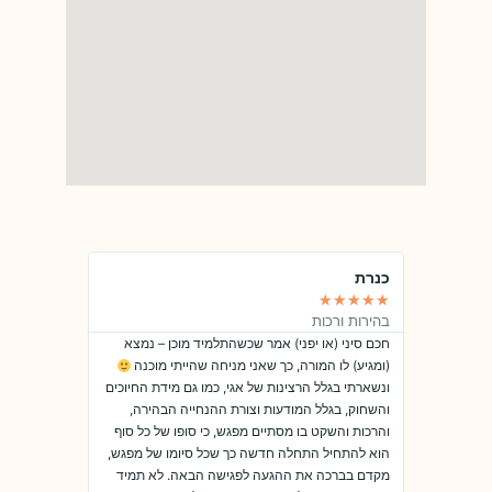
כנרת
טל
★
★
★
★
★
★
★
★
★
★
בהירות ורכות
מקצועיות ורצ
חכם סיני (או יפני) אמר שכשהתלמיד מוכן – נמצא
אגי היא מורה 
(ומגיע) לו המורה, כך שאני מניחה שהייתי מוכנה
השיעורים אית
ונשארתי בגלל הרצינות של אגי, כמו גם מידת החיוכים
מאובזר כהלכה 
והשחוק, בגלל המודעות וצורת ההנחייה הבהירה,
ממליצה מאד!!
והרכות והשקט בו מסתיים מפגש, כי סופו של כל סוף
הוא להתחיל התחלה חדשה כך שכל סיומו של מפגש,
מקדם בברכה את ההגעה לפגישה הבאה. לא תמיד