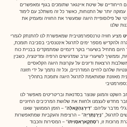
ם הייחודיים של שיטת איינגאר שתומכים בגוף ומאפשרים
עמוקה יותר של התנוחות, כאשר כל זה משתלב עם לימוד
טי של פילוסופיית היוגה שמעשיר את החוויה ומעמיק את
ט
מציע חוויה טרנספורמטיבית שמאפשרת לנו להתנתק לגמרי
ה ולהקדיש מספר ימים לתרגול אינטנסיבי בסביבה תומכת,
היום מתחיל בשיעורי בוקר דינמיים שמתמקדים בבניית כוח
ות, וממשיך לשיעורי ערב שמדגישים הרפיה ומדיטציה, כשבין
משולבות הרצאות ודיונים על עקרונות היוגה הקלאסיים
נטיות שלהם לחיים המודרניים, וכל זה נתמך על ידי תזונה
ית מאוזנת שמותאמת לתרגול היוגה ותומכת בתהליך
 השקט והמוגן שנוצר בסדנאות ובריטריטים מאפשר לנו
ר מחדש לעצמנו ולחוות את שלושת המרכיבים החיוניים
’לי מדבר עליהם: “
דִירְגְּהַקָּאלַה
” – הזמן הממושך שאנו
ים לתרגול, “
נַיְרַנְתַּרְיַה
” – הרציפות והעקביות שמתאפשרות
ת מרוכזת זו, ו”
סַתְקָארָאסֵוִיתוֹ
” – המסירות והכבוד