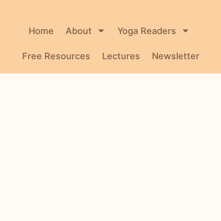
Home
About
Yoga Readers
Free Resources
Lectures
Newsletter
Contact
Hebrew עברית
Buy Me A Chai
© 2026 Dr. Agi Wittich. All rights reserved.
Terms and Conditions
תקנון
A
Lanterna
website