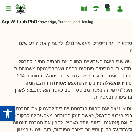
0
Agi Wittich PhD
Knowledge, Practice, and Healing
סדנאות יוגה וריטריט מאפשרים לנו להעמיק את הידע שלנו
ששיעורי היוגה השבועיים מהווים את הבסיס החיוני לתרגול
 סדנאות וריטריטים פותחים בפנינו שער להעמקה משמעותית
יותר בדרך היוגית, בדיוק כפי שמלמד אותנו פטנג’לי בסוטרה 1.14 –
 דִירְגְּהַקָּאלַה נַיְרַנְתַּרְיַה סַתְקָארָאסֵוִיתוֹ דְּרִּדְהַבְּהוּמִּהִּ
”
ו: “תרגול זה נעשה מבוסס היטב כאשר הוא מתבצע לאורך
Open toolbar
ות
איינגאר יוגה מהוות הזדמנות ייחודית להעמיק את ההבנה
בכל היבטי התרגול, כאשר הזמן המורחב מאפשר לנו לחקור כל
 יוגה (אסאנה) באופן יותר מעמיק: להבין את המבנה האנטומי
לעבוד על הדיוק והיישור בצורה מפורטת, תוך שימוש במגוון