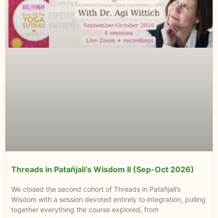
Threads in Patañjali’s Wisdom II (Sep-Oct 2026)
We closed the second cohort of Threads in Patañjali’s
Wisdom with a session devoted entirely to integration, pulling
together everything the course explored, from