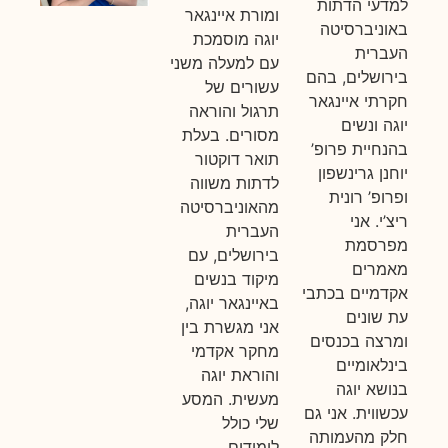
למדעי הדתות
ומורת איינגאר
באוניברסיטה
יוגה מוסמכת
העברית
עם למעלה משני
בירושלים, בהם
עשורים של
חקרתי איינגאר
תרגול והוראה
יוגה ונשים
מסורים. בעלת
בהנחיית פרופ’
תואר דוקטור
יוחנן גרינשפון
לדתות משווה
ופרופ’ רונית
מהאוניברסיטה
ריצ’י. אני
העברית
מפרסמת
בירושלים, עם
מאמרים
מיקוד בנשים
אקדמיים בכתבי
באיינגאר יוגה,
עת שונים
אני מגשרת בין
ומרצה בכנסים
מחקר אקדמי
בינלאומיים
והוראת יוגה
בנושא יוגה
מעשית. המסע
עכשווית. אני גם
שלי כולל
חלק מהעמותה
לימודים