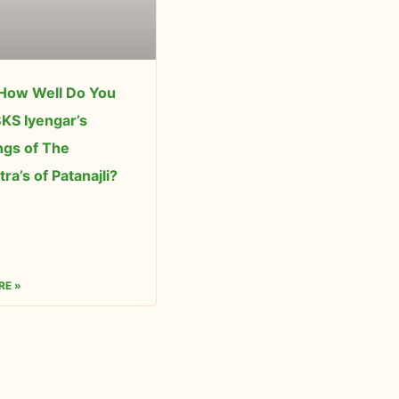
 How Well Do You
KS Iyengar’s
ngs of The
ra’s of Patanajli?
RE »