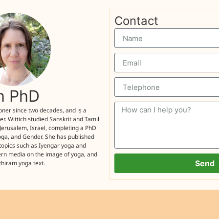
Contact
ch PhD
ioner since two decades, and is a
er. Wittich studied Sanskrit and Tamil
 Jerusalem, Israel, completing a PhD
oga, and Gender. She has published
topics such as Iyengar yoga and
ern media on the image of yoga, and
Send
thiram yoga text.