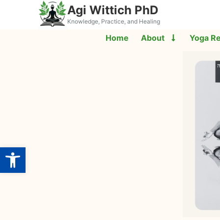
Agi Wittich PhD
Knowledge, Practice, and Healing
Home
About
Yoga R
Open toolbar