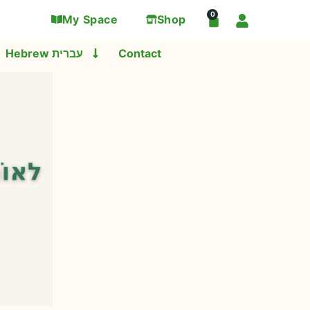
0
My Space
Shop
Hebrew עברית
Contact