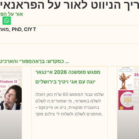
יך הניווט לאור על הפראנא
אור על הפ
מאת אגי ויטיך, PhD, CIYT
הגוף כמקדש: בְּרַאְהְמָפּוּרִי והארכיטקטורה היוגית של העצמי
מפגש סופשנה 2026 איינגאר
יוגה עם אגי ויטיך בירושלים
שלמו עבור המפגש 60 ש”ח כאן תוכלו
לשלם באשראי, מי שמעדיפ.ה לשלם
בהעברה סנקאית, ביט או פייבוקס –
מוזמנים לשלם ולשלוח לי צילום מסך.