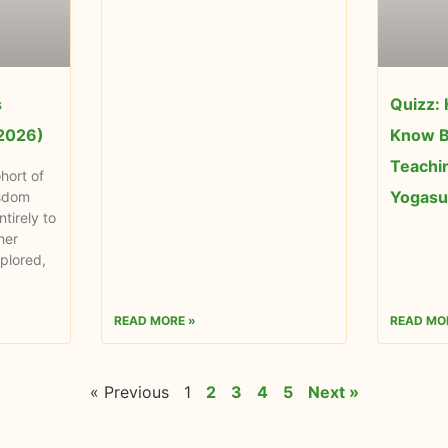
s
Quizz:
 2026)
Know B
Teachi
hort of
Yogasut
isdom
tirely to
her
plored,
READ MORE »
READ MO
« Previous
1
2
3
4
5
Next »