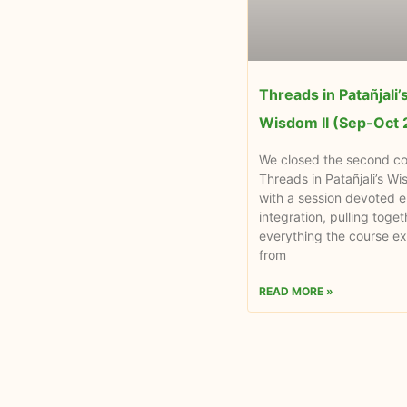
Threads in Patañjali’
Wisdom II (Sep-Oct
We closed the second co
Threads in Patañjali’s W
with a session devoted en
integration, pulling toget
everything the course ex
from
READ MORE »