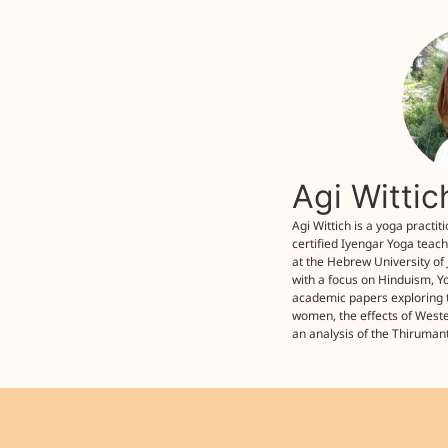
Agi Witti
Agi Wittich is a yoga practit
certified Iyengar Yoga teach
at the Hebrew University of
with a focus on Hinduism, Y
academic papers exploring 
women, the effects of West
an analysis of the Thiruman