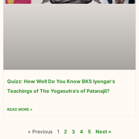
Quizz: How Well Do You Know BKS Iyengar’s
Teachings of The Yogasutra’s of Patanajli?
READ MORE »
« Previous
1
2
3
4
5
Next »