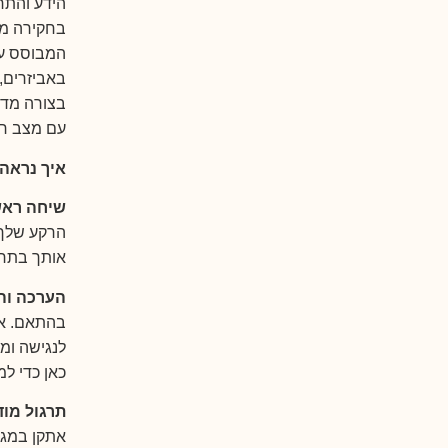
הידע והתר
בחקירה מע
המבוסס על
באביזרים, 
בצורה מדו
עם מצב רפ
איך נראה 
שיחה ראש
הרקע שלך 
אותך בתרגו
הערכה ו
בהתאם. אש
לנגישה ומד
כאן כדי ל
תרגול מוד
אתקן במגע