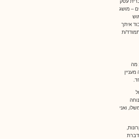
ברית עסק
ם – מושג
וש
וד איתך
תמודד/ת
 מה
מעניין
.
ד
ל
נוחה
לו, ואני
ונות,
מדברת