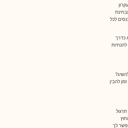
קרון
בחינת
נסים לכל
 כדרך
להנחיות
השיג?
מן להבין
תרגול
חוץ
פשר לך