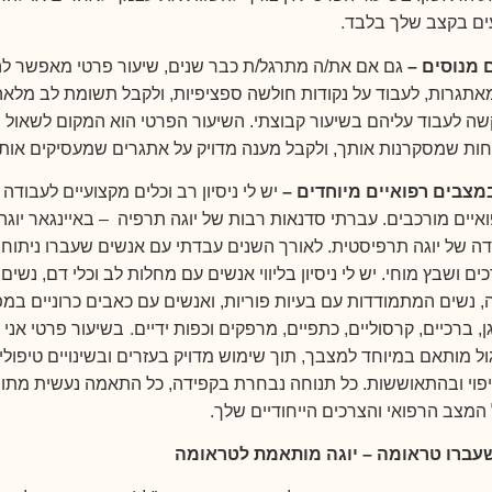
.
עים בקצב שלך בלבד
 מנוסים –
גם אם את/ה מתרגל/ת כבר שנים, שיעור פרטי מאפשר ל
אתגרות, לעבוד על נקודות חולשה ספציפיות, ולקבל תשומת לב מלא
ה לעבוד עליהם בשיעור קבוצתי. השיעור הפרטי הוא המקום לשאול 
חות שמסקרנות אותך, ולקבל מענה מדויק על אתגרים שמעסיקים אות
מצבים רפואיים מיוחדים –
יש לי ניסיון רב וכלים מקצועיים לעבודה
יים מורכבים. עברתי סדנאות רבות של יוגה תרפיה – באיינגאר יוגה, 
ה של יוגה תרפיסטית. לאורך השנים עבדתי עם אנשים שעברו ניתוחי
ים ושבץ מוחי. יש לי ניסיון בליווי אנשים עם מחלות לב וכלי דם, נשים 
ה, נשים המתמודדות עם בעיות פוריות, ואנשים עם כאבים כרוניים במ
.
ן, ברכיים, קרסוליים, כתפיים, מרפקים וכפות ידיים
בשיעור פרטי אני י
ל מותאם במיוחד למצבך, תוך שימוש מדויק בעזרים ובשינויים טיפוליי
פוי ובהתאוששות. כל תנוחה נבחרת בקפידה, כל התאמה נעשית מתו
.
המצב הרפואי והצרכים הייחודיים שלך
עברו טראומה – יוגה מותאמת לטראומה