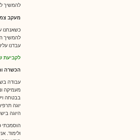
להמשיך לה
מעקב צמו
כשאנחנו ע
להמשיך הל
עבדנו עליו
לקביעת שי
הכשרה ו
עבודה בשי
מעמיקה וני
בבטחה ויע
יוגה תרפיה
היוגה ביש
ולימוד. א