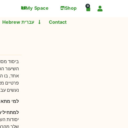
0
My Space
Shop
Contact
Hebrew עברית
ביסוד מסו
השיעור הפ
אחד, בו ה
פרטיים מא
נעשים עבו
למי מתאי
למתחילים
יסודות הש
שלך מהרגע