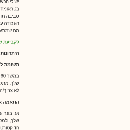
יש לי הכש
בטראומה).
סביבה תומ
העבודה עם
מה שמתעור
לקביעת שי
היתרונות 
תשומת לב
ב
שלך, מתקנ
לא צריך/ה
התאמה אי
אני בונה ע
שלך, ולמטר
הדוקטורט 