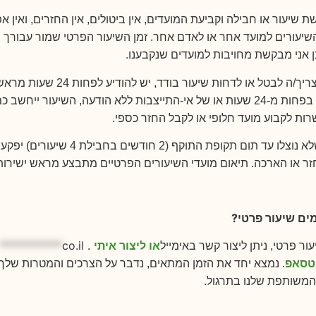
 שיעור או חבילה וקביעת המועדים, אין ביטולים, אין החזרים, ואין 
יעורים למועד אחר או לאדם אחר. זמן השיעור הפרטי שמור עבורך ב
.
כן אני מבקשת מחויבות למועדים שנקבענו
אם את/ה צריך/ה לבטל או לדחות שיעור בודד, יש
של הודעה בפחות מ-24 שעות או של אי-התייצבות ללא הודעה, השיעור ייחשב
.
רות לקבוע מועד חלופי או לקבל החזר כספי
שיעורים שלא נוצלו עד תום תקופת התוקף (2 חודשים בחבילת 4 
זר או הארכה. תיאום מועדי השיעורים הפרטיים מתבצע מראש ישירות 
?
ים שיעור פרטי
או ליצור איתי
.
co.il
***********
ור פרטי, ניתן ליצור קשר באימייל
טסאפ
. נמצא יחד את הזמן המתאים, נדבר על הצרכים והמטרות שלך,
.
משותפת שלנו בתרגול