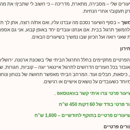
ורים שלי – מסבירה, מתארת, מדריכה – כי חשוב לי שתבין/י את מה
.
ק תעקוב/י אחרי הנחיות
משך –
בסוף השיעור נסכם מה עבדנו עליו, ואם את/ה רוצה, אתן לך תר
להמשך תרגול בבית. אם אנחנו עובדים יחד באופן קבוע, אני גם אספר
.
שאני רואה ועל הכיוון שבו נמשיך בשיעורים הבאים
ירון
הפרטיים מתקיימים בחלל התרגול הביתי שלי בשכונת ארנונה, ירושלים
זר בכל העזרים הדרושים לתרגול איינגאר יוגה – קוביות, חגורות, שמ
 כיסאות, חבלים ועוד. המרחב הביתי מאפשר תחושה של בטחון ונוחו
.
וחד כשעובדים על נושאים אישיים או רגישים
עור פרטי צרו איתי קשר בוואטסאפ
.
פרטי בודד של 60 דקות
450 ש”ח
1,600 ש”ח
ורים פרטיים