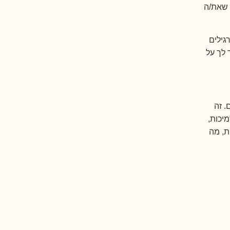
 שאת/ה
גילים
 לך על
. זה
יכות,
ת, מה