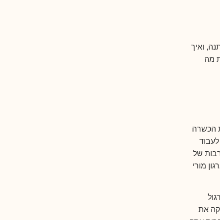
נה, ואיך
ת מה
ת הכשרה
לעבוד
רבות של
גון מורי
 תרגול
קה את