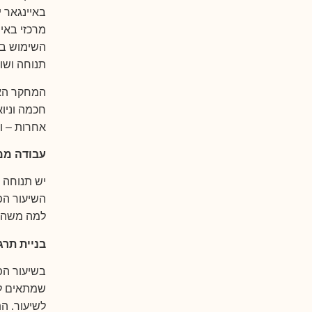
באיינגאר 
מרכזי באי
השימוש בא
תנוחה ושו
המחקר האק
חכמה וניו
אחרות – ו
עבודה ממ
יש תנוחה 
השיעור הפ
למה משהו 
בניית תרג
בשיעור הפ
שמתאים למ
לשיעור. ה