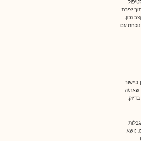
טיפול
וך יצירת
 נכון.
נוכחת עם
 ביישור
 שאת/ה
.
בדיוק
גבלות
. נושא