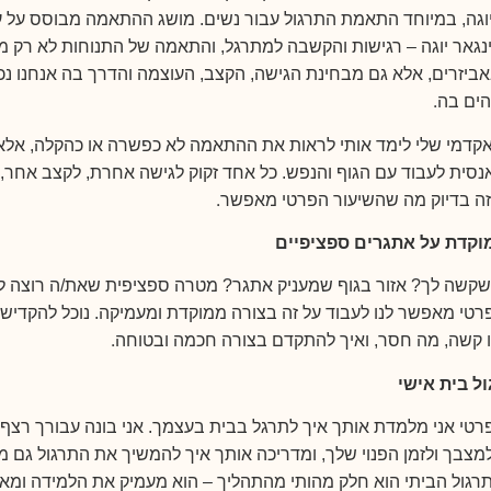
יוגה, במיוחד התאמת התרגול עבור נשים. מושג ההתאמה מבוסס על ע
ינגאר יוגה – רגישות והקשבה למתרגל, והתאמה של התנוחות לא רק מ
ביזרים, אלא גם מבחינת הגישה, הקצב, העוצמה והדרך בה אנחנו נכ
.
הים בה
דמי שלי לימד אותי לראות את ההתאמה לא כפשרה או כהקלה, אלא
אנסית לעבוד עם הגוף והנפש. כל אחד זקוק לגישה אחרת, לקצב אחר, 
.
זה בדיוק מה שהשיעור הפרטי מאפשר
וקדת על אתגרים ספציפיים
שקשה לך? אזור בגוף שמעניק אתגר? מטרה ספציפית שאת/ה רוצה ל
רטי מאפשר לנו לעבוד על זה בצורה ממוקדת ומעמיקה. נוכל להקדיש ז
.
קשה, מה חסר, ואיך להתקדם בצורה חכמה ובטוחה
ול בית אישי
רטי אני מלמדת אותך איך לתרגל בבית בעצמך. אני בונה עבורך רצף 
צבך ולזמן הפנוי שלך, ומדריכה אותך איך להמשיך את התרגול גם מ
תרגול הביתי הוא חלק מהותי מהתהליך – הוא מעמיק את הלמידה ומא