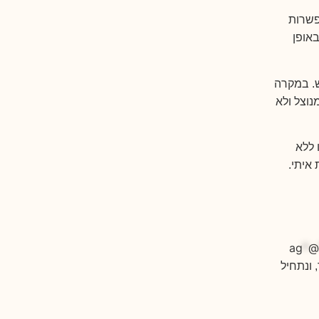
אפשרות
אופן
 להודיע לפחות 24 שעות מראש. במקרה
 כמנוצל ולא
שיעורים) יפקעו ללא
איתי.
ag
*
@
 ונתחיל