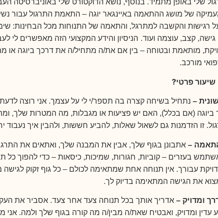
גול שלי באופן מתמיד. בנוסף, נושא הדוקטורט שלי באוניברסיטה הע
מיקה של מושג ההתאמה באיינגאר יוגה – התאמת התרגול עבור נשי
 רגישות והקשבה למתרגל, והתאמה של התנוחות מכל הבחינות: שימ
.
גישה, קצב, עוצמה ועוד
הניסיון והידע המקצועי הזה מאפשרים לי לעב
יקת, מותאמת ובטוחה – בין אם את/ה מתחיל/ה את דרכך ביוגה או מ
.
ואי מורכב
?
שיעור פרטי
ונית –
נתחיל בשיחה קצרה בה תספר/י לי על עצמך. אני רוצה לדעת
ביוגה (אם בכלל), האם יש פציעות או מגבלות, מה המטרות שלך, ומה 
ל. זו הזדמנות גם לשאול שאלות, להביע חששות, ולהבין איך נעבוד יח
התאמה –
אתבונן בגוף שלך, אבין את המבנה שלך, ואתאים את התרגו
תמש בעזרים – קוביות, חגורות, שמיכות, כיסאות – כדי להפוך כל ת
ויקת עבורך. אין תנוחה אחת שמתאימה לכולם – כל גוף זקוק לגישה מש
.
מצוא את הגישה המתאימה בדיוק לך
רך ומדויק –
אדריך אותך בכל תנוחה צעד אחר צעד. אסביר את העקר
 עדין ומדויק, ואבטיח שאת/ה מבין/ה מה קורה בגוף שלך ולמה. אני 