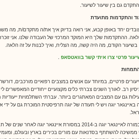
.
תקדם גם בין שיעור לשיעור
ד והתקדמות מתועדת
ובדים יחד באופן קבוע, אני רואה בדיוק איך את/ה מתקדם/ת, מה משת
אה. ההתקדמות שלך היא המוקד המרכזי של העבודה שלנו. אני זוכר
.
 בשיעור הקודם, מה היה קשה, מה הצליח, ואיך לבנות על זה הלאה
עור פרטי צרו איתי קשר בוואטסאפ
.
התמחות
עורים פרטיים, במיוחד עם אנשים במצבים רפואיים מורכבים, דורש
סיון רב. לאורך השנים צברתי כלים מקצועיים ייחודיים המאפשרים לי 
.
ילות גם עם המצבים המאתגרים ביותר
עברתי השתלמויות ייעודיות 
 באיינגאר יוגה ויש לי תעודה של יוגה תרפיסטית המוכרת גם על ידי אר
ראל.
הוסמכתי כמורה לאיינגאר יוגה ב-2014 במסורת איינגאר יוגה לאחר שנים של
ני ממשיכה להשתתף בסדנאות עם מורים בכירים בארץ ובעולם, ומעמי