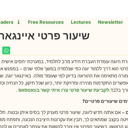
eaders
Free Resources
Lectures
Newsletter
שיעור פרטי איינגאר 
רת היוגה עומדת העברת הידע מרב לתלמיד, במערכת יחסים אישית ו
רטי הוא דרך ללמוד יוגה כפי שנלמדה במשך אלפי שנים – במפגש א
.
מורה מתאימה את ההוראה בדיוק למי שעומד מולה
באיינגאר יוגה, ש
פשרים התקדמות מהירה ומדויקת יותר, כיוון שכל תיקון, כל הנחיה ו
לקביעת שיעור פרטי צרו איתי קשר בוואטסאפ
.
רך בלבד.
?
מים שיעורים פרטיים
 –
אם את/ה חדש ליוגה, שיעור פרטי מעניק לך בסיס איתן ובטוח. ת
יטה בקצב שמתאים לך, תבין את עקרונות היציבה הנכונה, ותפתח מוד
 הראשון. בשיעור הפרטי אין צורך להשוות את עצמך לאחרים או להרג