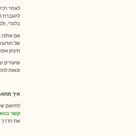
לאחר רכישת
להעברת הש
בלעדי, ול
תינתן אפש
זכאות להח
איך מתאמ
לתיאום שיע
קשר בווא
את הדרך ה