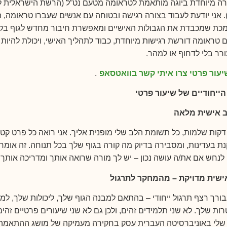
רה מיוחדת ביוגה מותאמת לטראומה מטעם נט”ל (הרשת הישראלית ל
 אני יודעת לעבוד בצורה רגישה ובטוחה עם אנשים שעברו טראומה, ת
כת שמכבדת את הגבולות האישיים ומאפשרת חיבור מחדש לגוף בקצב
 טראומה דורשת רגישות מיוחדת, כבוד לתהליך האישי, ויכולת להיות 
.
ר בלי לדחוף או למהר
עור פרטי צרו איתי קשר בוואטסאפ
.
הייחודיים של שיעור פרטי
 אישית מלאה
משך 60 דקות שלמות, כל תשומת הלב שלי מופנית אליך. אני רואה כל פרט קטן
ת בעדינות, ומסבירה בדיוק מה קורה בגוף שלך בכל תנוחה. זה אומר
 לנחש אם את/ה עושה נכון – יש לך מורה שרואה אותך ומדריכה אותך 
שית מדויקת – מהמחקר לתרגול
בורך רצף תרגול ייחודי – בהתאם למבנה הגוף שלך, ליכולות שלך, למ
ות שלך. לא שני תלמידים זהים, ולכן גם לא שני שיעורים פרטיים זהים
שלי באוניברסיטה העברית עסק בחקירה מעמיקה של מושג ההתאמה