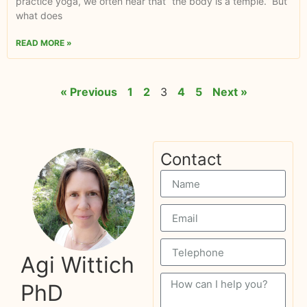
practice yoga, we often hear that “the body is a temple.” But
what does
READ MORE »
« Previous
1
2
3
4
5
Next »
Contact
Agi Wittich
PhD